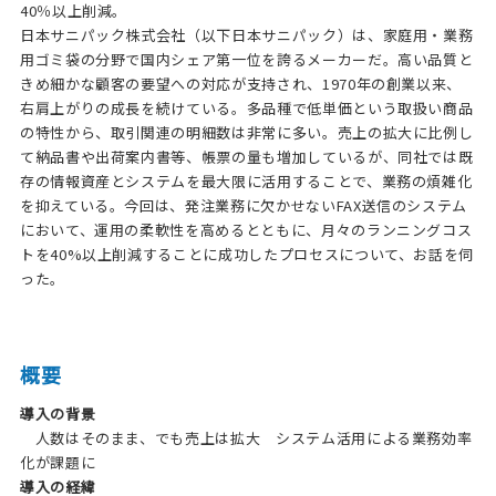
40％以上削減。
日本サニパック株式会社（以下日本サニパック）は、家庭用・業務
用ゴミ袋の分野で国内シェア第一位を誇るメーカーだ。高い品質と
きめ細かな顧客の要望への対応が支持され、1970年の創業以来、
右肩上がりの成長を続けている。多品種で低単価という取扱い商品
の特性から、取引関連の明細数は非常に多い。売上の拡大に比例し
て納品書や出荷案内書等、帳票の量も増加しているが、同社では既
存の情報資産とシステムを最大限に活用することで、業務の煩雑化
を抑えている。今回は、発注業務に欠かせないFAX送信のシステム
において、運用の柔軟性を高めるとともに、月々のランニングコス
トを40%以上削減することに成功したプロセスについて、お話を伺
った。
概要
導入の背景
人数はそのまま、でも売上は拡大 システム活用による業務効率
化が課題に
導入の経緯