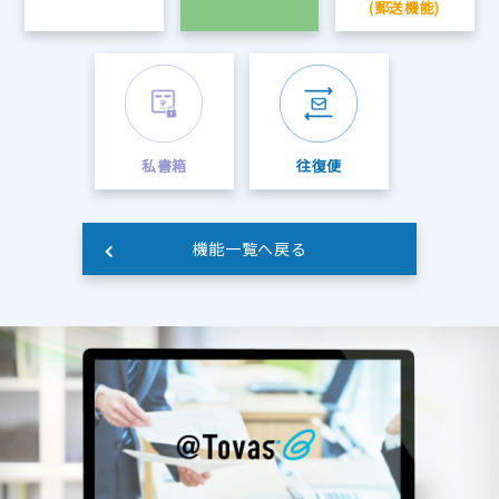
(郵送機能)
私書箱
往復便
機能一覧へ戻る