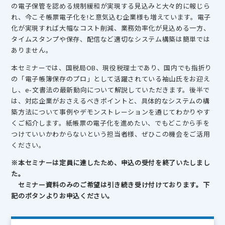
の電子保管を認める規制緩和が実現する見込みと大々的に報じら
れ、今こそ帳票電子化を!と意気込む企業様も増えています。電子
化が実現すれば大幅なコスト削減、業務効率化が見込める一方、
タイムスタンプや保存、配信など適切なシステム構築は簡単では
ありません。
本セミナーでは、国税局OB、現役税理士であり、国内でも指折り
の「電子帳簿保存のプロ」として活躍されている袖山氏をお迎え
し、e-文書法の最新動向について解説していただきます。後半で
は、対応企業がおさえるべきポイントと、具体的なシステムの構
築方法について事例やデモンストレーションを通じてわかりやす
くご紹介します。紙帳票の電子化を進めたい、でもどこから手を
つけていいかわからないという担当者様、ぜひこの機会をご活用
ください。
※本セミナーは定員に達したため、申込の受付を終了いたしまし
た。
セミナー資料のみのご希望は引き続き受け付けております。下
記のボタンよりお申込ください。