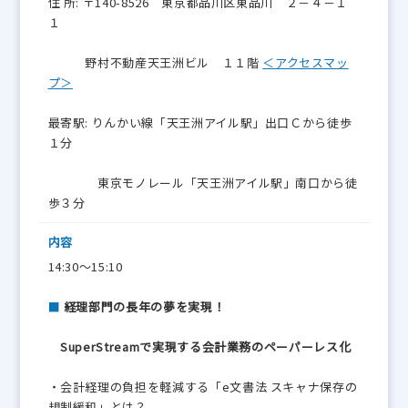
住 所: 〒140-8526 東京都品川区東品川 ２－４－１
１
野村不動産天王洲ビル １１階
＜アクセスマッ
プ＞
最寄駅: りんかい線「天王洲アイル駅」出口Ｃから徒歩
１分
東京モノレール「天王洲アイル駅」南口から徒
歩３分
内容
14:30～15:10
■
経理部門の長年の夢を実現！
SuperStreamで実現する会計業務のペーパーレス化
・会計経理の負担を軽減する「e文書法 スキャナ保存の
規制緩和」とは？