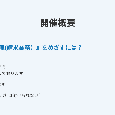
開催概要
ル送信
請求書発行代行
私
(郵送機能)
理(請求業務）』をめざすには？
る今
っております。
ても
出社は避けられない”