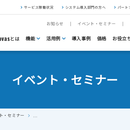
サービス稼働状況
システム導入部門の方へ
パート
お知らせ
イベント・セミナー
vas
機能
活用例
導入事例
価格
お役立
とは
イベント・セミナー
ト・セミナー
【WEBセミナー】30分で分かる！在宅ワークで『ど
FAXをクラウド基盤にしたい