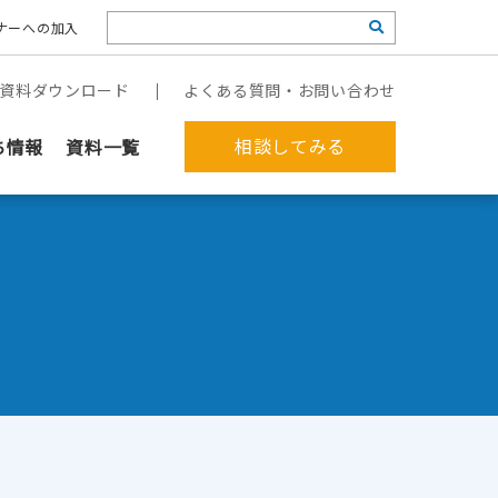
ナーへの加入
資料ダウンロード
よくある質問・お問い合わせ
相談してみる
ち情報
資料一覧
こでも経理(請求業務）』をめざすには？【3/13(金）16:00～】
郵送作業を代行してほしい