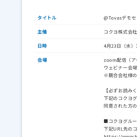
タイトル
@Tovasデモ
主催
コクヨ株式会
日時
4月23日（水）11
会場
zoom配信（
ウェビナー会場
※競合会社様
【必ずお読み
下記のコクヨ
同意された方
■コクヨグル
下記URL先の
https://www.k