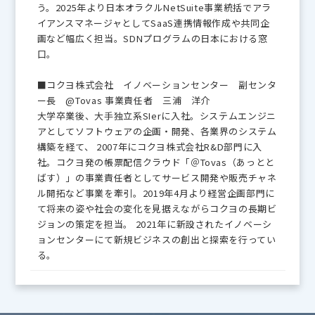
う。2025年より日本オラクルNetSuite事業統括でアラ
イアンスマネージャとしてSaaS連携情報作成や共同企
画など幅広く担当。SDNプログラムの日本における窓
口。
■コクヨ株式会社 イノベーションセンター 副センタ
ー長 @Tovas 事業責任者 三浦 洋介
大学卒業後、大手独立系SIerに入社。システムエンジニ
アとしてソフトウェアの企画・開発、各業界のシステム
構築を経て、 2007年にコクヨ株式会社R&D部門に入
社。コクヨ発の帳票配信クラウド「＠Tovas（あっとと
ばす）」の事業責任者としてサービス開発や販売チャネ
ル開拓など事業を牽引。2019年4月より経営企画部門に
て将来の姿や社会の変化を見据えながらコクヨの長期ビ
ジョンの策定を担当。 2021年に新設されたイノベーシ
ョンセンターにて新規ビジネスの創出と探索を行ってい
る。