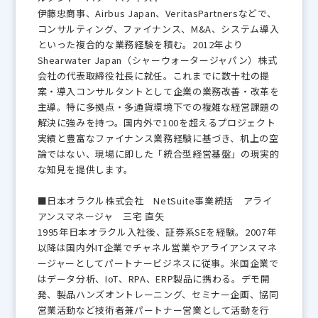
伊藤忠商事、Airbus Japan、VeritasPartnersなどで、
コンサルティング、ファイナンス、M&A、システム導入
といった複合的な業務経験を積む。2012年より
Shearwater Japan（シャーウォータージャパン）株式
会社の代表取締役社長に就任。これまでに数十社の提
案・導入コンサルタントとして企業の業務改善・改革を
主導。特に多拠点・多通貨環境下での複雑な経営課題の
解決に強みを持つ。国内外で100を超えるプロジェクト
実績と豊富なファイナンス業務経験に基づき、机上の空
論ではない、現場に即した「統合型経営基盤」の現実的
な知見を提供します。
■日本オラクル株式会社 NetSuite事業統括 アライ
アンスマネージャ 三宅 直矢
1995年日本オラクル入社後、証券系SEを経験。2007年
以降は国内外IT企業でチャネル営業やアライアンスマネ
ージャーとしてパートナービジネスに従事。米国企業で
はデータ分析、IoT、RPA、ERP製品に携わる。デモ開
発、製品ハンズオントレーニング、セミナー企画、協同
営業活動など技術者兼パートナー営業として活動を行