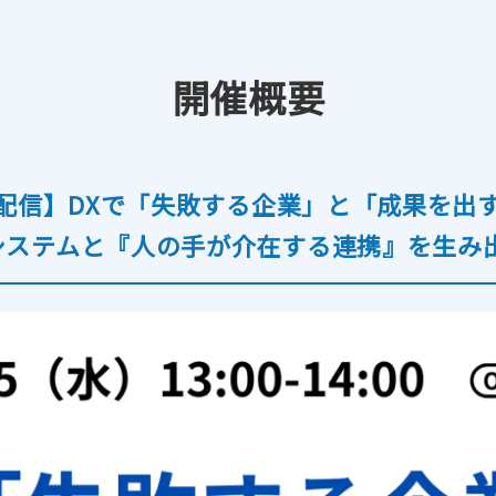
開催概要
ル送信
請求書発行代行
私
(郵送機能)
配信】DXで「失敗する企業」と「成果を出
システムと『人の手が介在する連携』を生み出