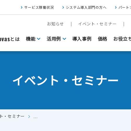
サービス稼働状況
システム導入部門の方へ
パート
お知らせ
イベント・セミナー
vas
機能
活用例
導入事例
価格
お役立
とは
イベント・セミナー
ト・セミナー
【アーカイブ配信】DXで「失敗する企業」と「成
FAXをクラウド基盤にしたい