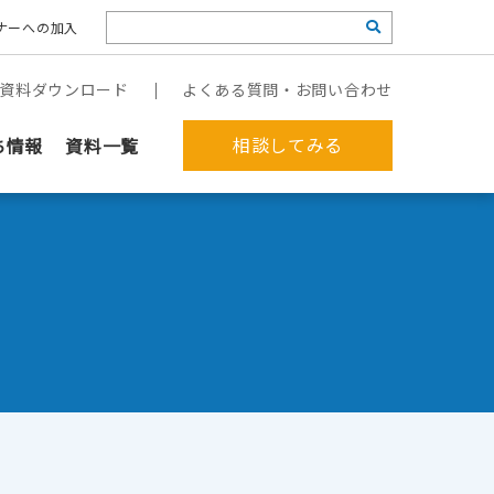
ナーへの加入
資料ダウンロード
よくある質問・お問い合わせ
相談してみる
ち情報
資料一覧
果を出す企業」の違い 〜分断したシステムと『人の手が介在する連携
郵送作業を代行してほしい