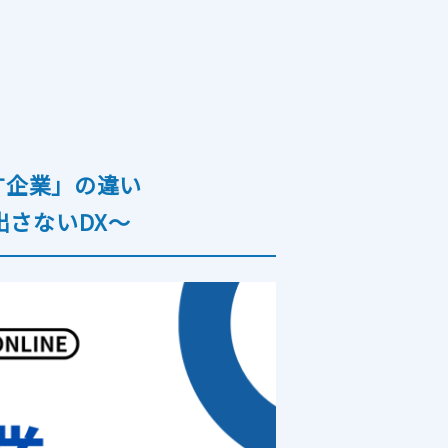
書箱
往復便
す企業」の違い
さないDX〜