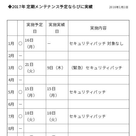
◆2017年 定期メンテナンス予定ならびに実績
2018年1月1日
実施予定
実施実績
実施内容
日
日
16日
1月
○
－
セキュリティパッチ 対象なし
（月）
2月
－
21日
3月
○
9日（木）
（緊急）セキュリティパッチ
（火）
4月
－
15日
15日
5月
○
セキュリティパッチ
（月）
（月）
6月
－
18日
18日
7月
○
セキュリティパッチ
（火）
（火）
8月
－