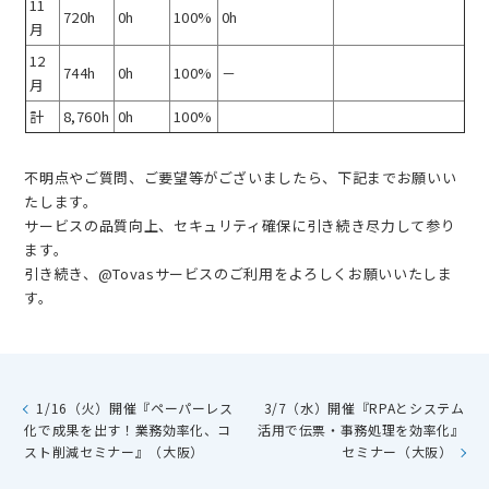
11
720h
0h
100%
0h
月
12
744h
0h
100%
－
月
計
8,760h
0h
100%
不明点やご質問、ご要望等がございましたら、下記までお願いい
たします。
サービスの品質向上、セキュリティ確保に引き続き尽力して参り
ます。
引き続き、@Tovasサービスのご利用をよろしくお願いいたしま
す。
1/16（火）開催『ペーパーレス
3/7（水）開催『RPAとシステム
化で成果を出す！業務効率化、コ
活用で伝票・事務処理を効率化』
スト削減セミナー』（大阪）
セミナー（大阪）