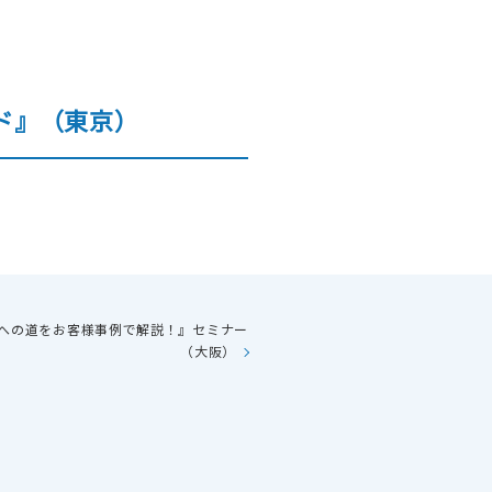
ンド』（東京）
書箱
往復便
化への道をお客様事例で解説！』セミナー
（大阪）