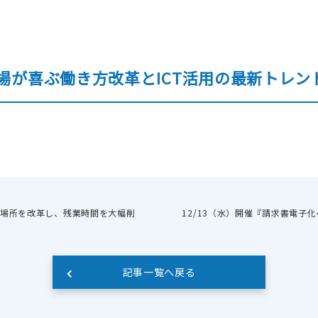
現場が喜ぶ働き方改革とICT活用の最新トレ
ル送信
請求書発行代行
私
(郵送機能)
労働場所を改革し、残業時間を大幅削
12/13（水）開催『請求書電子
記事一覧へ戻る