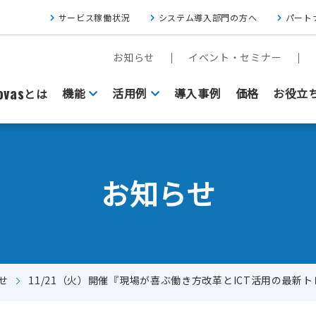
サービス稼働状況
システム導入部門の方へ
パート
お知らせ
イベント・セミナー
vas
機能
活用例
導入事例
価格
お役立
とは
お知らせ
せ
11/21（火）開催『現場が喜ぶ働き方改革とICT活用の最新
FAXをクラウド基盤にしたい