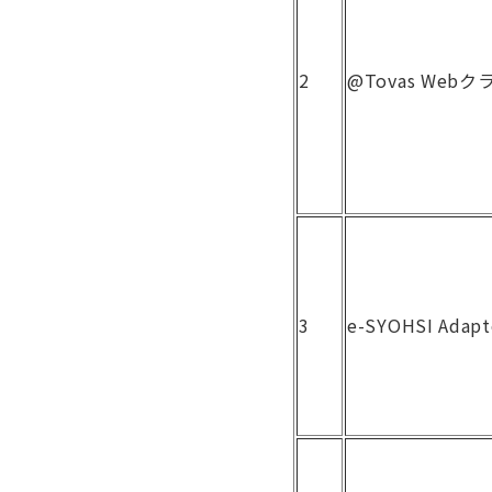
2
@Tovas Web
3
e-SYOHSI Adapt