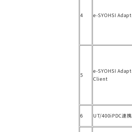
4
e-SYOHSI Adapto
e-SYOHSI Adapto
5
Client
6
UT/400iPDC