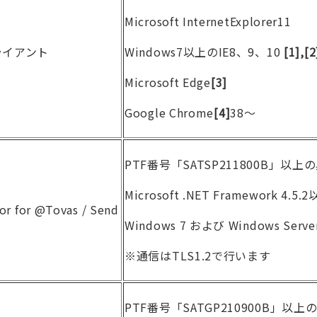
Microsoft InternetExplorer11
クライアント
Windows7以上のIE8、9、10
[
1]
,
[2
Microsoft Edge
[3]
Google Chrome
[4]
38～
PTF番号「SATSP211800B」以上
Microsoft .NET Framework 4.5.
or for @Tovas / Send
Windows 7 および Windows Serve
※通信はTLS1.2で行います
PTF番号「SATGP210900B」以上