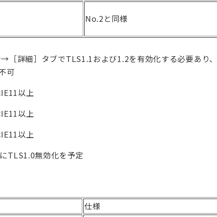
ー
No.2と同様
［詳細］タブでTLS1.1および1.2を有効化する必要あり
続不可
E11以上
E11以上
E11以上
0日にTLS1.0無効化を予定
仕様