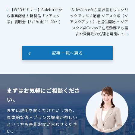
【WEBセミナー】Saleforceか
Salesforceから請求書をワンクリ
ら帳票配信！新製品「ソアスク
ックでマルチ配信 ソアスク＠（ソ
＠」説明会【6/19(金)11:00～】
アスクアット）を提供開始 ～ソア
スク×@Tovasで在宅勤務でも請
求や受発注の処理を可能に～
記事一覧へ戻る
まずはお気軽にご相談くださ
い。
まずは説明を聞くだけという方も、
具体的な導入プランの提案が欲しい
という方も是非お問い合わせくださ
い。