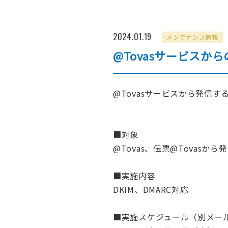
2024.01.19
メンテナンス情報
@Tovasサービス
FAX送信
ファイ
@Tovasサービスから発信
■対象
@Tovas、伝票@Tovasか
■実施内容
DKIM、DMARC対応
■実施スケジュール（別メー