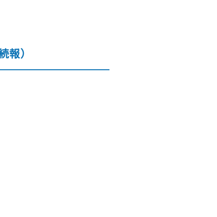
（続報）
書箱
往復便