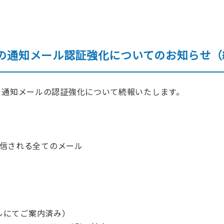
からの通知メール認証強化についてのお知らせ
ル送信
請求書発行代行
私
(郵送機能)
する通知メールの認証強化について続報いたします。
ら発信される全てのメール
ルにてご案内済み）