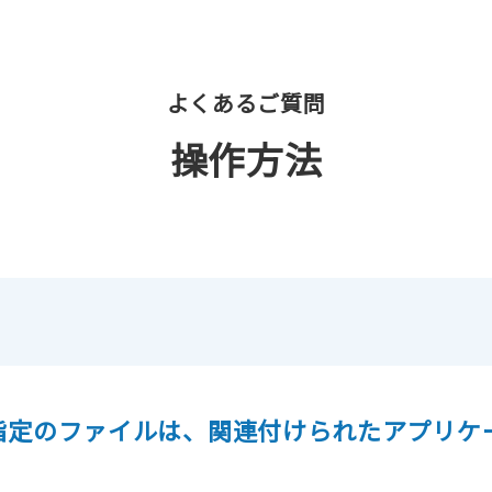
よくあるご質問
ル送信
請求書発行代行
私
操作方法
(郵送機能)
08「指定のファイルは、関連付けられたアプリ
」