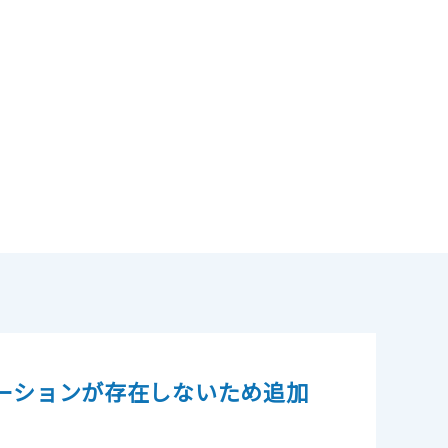
書箱
往復便
ケーションが存在しないため追加