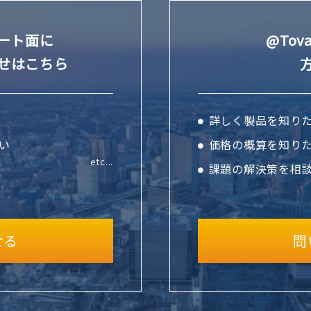
ート面に
@To
せはこちら
詳しく製品を知り
い
価格の概算を知り
etc...
課題の解決策を相
せる
問