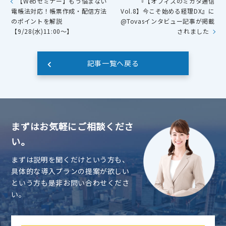
【Webセミナー】もう悩まない
『【オフィスのミカタ通信
電帳法対応！帳票作成・配信方法
Vol.8】今こそ始める経理DX』に
のポイントを解説
@Tovasインタビュー記事が掲載
【9/28(水)11:00～】
されました
記事一覧へ戻る
まずはお気軽にご相談くださ
い。
まずは説明を聞くだけという方も、
具体的な導入プランの提案が欲しい
という方も是非お問い合わせくださ
い。