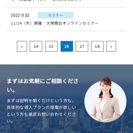
2022.11.02
セミナー
11/24（木）開催 大塚商会オンラインセミナー
«
14
15
16
17
18
»
まずはお気軽にご相談くださ
い。
まずは説明を聞くだけという方も、
具体的な導入プランの提案が欲しい
という方も是非お問い合わせくださ
い。