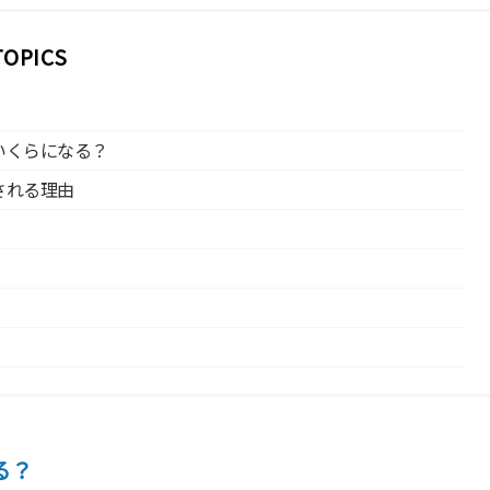
TOPICS
いくらになる？
される理由
る？