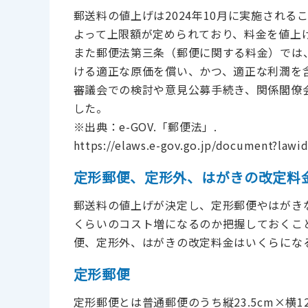
郵送料の値上げは2024年10月に実施され
よって上限額が定められており、料金を値上
また郵便法第三条（郵便に関する料金）では
ける適正な原価を償い、かつ、適正な利潤を
審議会での検討や意見公募手続き、関係閣僚
した。
※出典：e-GOV.「郵便法」.
https://elaws.e-gov.go.jp/document?la
定形郵便、定形外、はがきの改定料
郵送料の値上げが決定し、定形郵便やはがき
くらいのコスト増になるのか把握しておくこ
便、定形外、はがきの改定料金はいくらにな
定形郵便
定形郵便とは普通郵便のうち縦23.5cm×横