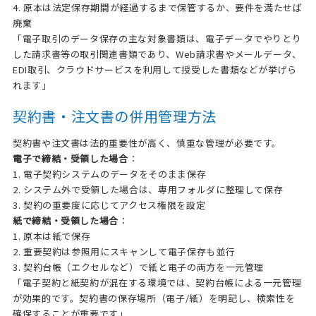
4. 原本は法定保存期間が経過するまで保管するか、要件を満たせば
廃棄
「電子取引のデータ保存の主な対象書類は、電子データでやりとり
した請求書等の取引関連書類であり、Web請求書やメールデータ、
EDI取引、クラウドサービスを利用して授受した書類などが挙げら
れます」
契約書・注文書の併用管理方法
契約書や注文書は法的重要性が高く、慎重な管理が必要です。
電子で締結・受領した場合
：
1. 電子契約システムのデータをそのまま保存
2. システム外で受領した場合は、専用フォルダに整理して保存
3. 契約の重要度に応じてアクセス権限を設定
紙で締結・受領した場合
：
1. 原本は紙で保存
2. 重要契約は参照用にスキャンして電子保存も並行
3. 契約台帳（エクセルなど）で紙と電子の両方を一元管理
「電子契約と紙契約が混在する環境では、契約台帳による一元管理
が効果的です。契約書の保存場所（電子/紙）を明記し、検索性を
確保することが重要です」