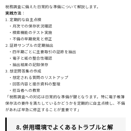
税務調査に備えた日常的な準備について解説します。
実践方法
：
1. 定期的な自主点検
・月次での保存状況確認
・検索機能のテスト実施
・不備の早期発見と修正
2. 証跡サンプルの定期抽出
・四半期ごとに主要取引の証跡を抽出
・電子と紙の整合性確認
・抽出結果の記録保存
3. 想定問答集の作成
・想定される質問のリストアップ
・回答内容と提示資料の整理
・担当者への教育
「税務調査への対応は日常的な準備が鍵となります。特に電子帳簿
保存法の要件を満たしているかどうかを定期的に自主点検し、不備
があれば早急に修正することが重要です」
8. 併用環境でよくあるトラブルと解