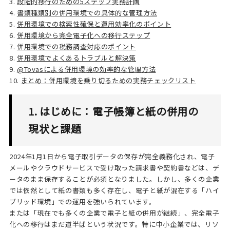
3.
段階的移行のための5ステップ実務計画
4.
書類種類別の併用環境での具体的な管理方法
5.
併用環境での検索性確保と運用効率化のポイント
6.
併用環境から完全電子化への移行ステップ
7.
併用環境での税務調査対応のポイント
8.
併用環境でよくあるトラブルと解決策
9.
@Tovasによる併用環境の効率的な管理方法
10.
まとめ：併用環境を乗り切るための実務チェックリスト
1. はじめに：電子帳簿と紙の併用の
現状と課題
2024年1月1日から電子取引データの保存が完全義務化され、電子
メールやクラウドサービスで受け取った請求書や契約書などは、デ
ータのまま保存することが必須となりました。しかし、多くの企業
では依然として紙の書類も多く存在し、電子と紙が混在する「ハイ
ブリッド環境」での運用を強いられています。
または「現在でも多くの企業で電子と紙の併用が継続」、完全電子
化への移行はまだ道半ばという状況です。特に中小企業では、リソ