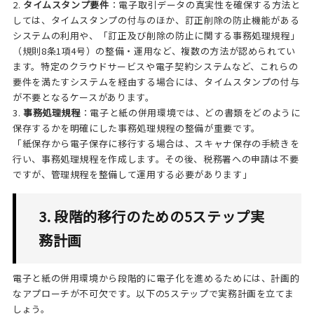
2.
タイムスタンプ要件
：電子取引データの真実性を確保する方法と
しては、タイムスタンプの付与のほか、訂正削除の防止機能がある
システムの利用や、「訂正及び削除の防止に関する事務処理規程」
（規則8条1項4号）の整備・運用など、複数の方法が認められてい
ます。特定のクラウドサービスや電子契約システムなど、これらの
要件を満たすシステムを経由する場合には、タイムスタンプの付与
が不要となるケースがあります。
3.
事務処理規程
：電子と紙の併用環境では、どの書類をどのように
保存するかを明確にした事務処理規程の整備が重要です。
「紙保存から電子保存に移行する場合は、スキャナ保存の手続きを
行い、事務処理規程を作成します。その後、税務署への申請は不要
ですが、管理規程を整備して運用する必要があります」
3. 段階的移行のための5ステップ実
務計画
電子と紙の併用環境から段階的に電子化を進めるためには、計画的
なアプローチが不可欠です。以下の5ステップで実務計画を立てま
しょう。