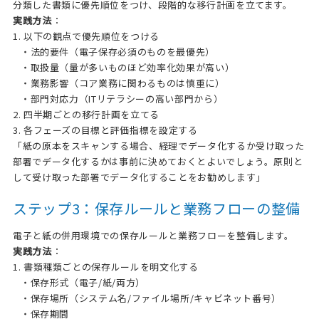
分類した書類に優先順位をつけ、段階的な移行計画を立てます。
実践方法
：
1. 以下の観点で優先順位をつける
・法的要件（電子保存必須のものを最優先）
・取扱量（量が多いものほど効率化効果が高い）
・業務影響（コア業務に関わるものは慎重に）
・部門対応力（ITリテラシーの高い部門から）
2. 四半期ごとの移行計画を立てる
3. 各フェーズの目標と評価指標を設定する
「紙の原本をスキャンする場合、経理でデータ化するか受け取った
部署でデータ化するかは事前に決めておくとよいでしょう。原則と
して受け取った部署でデータ化することをお勧めします」
ステップ3：保存ルールと業務フローの整備
電子と紙の併用環境での保存ルールと業務フローを整備します。
実践方法
：
1. 書類種類ごとの保存ルールを明文化する
・保存形式（電子/紙/両方）
・保存場所（システム名/ファイル場所/キャビネット番号）
・保存期間