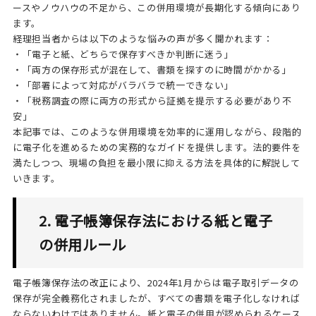
ースやノウハウの不足から、この併用環境が長期化する傾向にあり
ます。
経理担当者からは以下のような悩みの声が多く聞かれます：
・「電子と紙、どちらで保存すべきか判断に迷う」
・「両方の保存形式が混在して、書類を探すのに時間がかかる」
・「部署によって対応がバラバラで統一できない」
・「税務調査の際に両方の形式から証拠を提示する必要があり不
安」
本記事では、このような併用環境を効率的に運用しながら、段階的
に電子化を進めるための実務的なガイドを提供します。法的要件を
満たしつつ、現場の負担を最小限に抑える方法を具体的に解説して
いきます。
2. 電子帳簿保存法における紙と電子
の併用ルール
電子帳簿保存法の改正により、2024年1月からは電子取引データの
保存が完全義務化されましたが、すべての書類を電子化しなければ
ならないわけではありません。紙と電子の併用が認められるケース