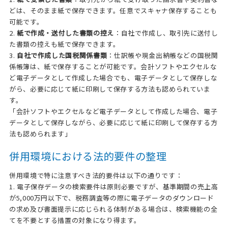
どは、そのまま紙で保存できます。任意でスキャナ保存することも
可能です。
2.
紙で作成・送付した書類の控え
：自社で作成し、取引先に送付し
た書類の控えも紙で保存できます。
3.
自社で作成した国税関係書類
：仕訳帳や現金出納帳などの国税関
係帳簿は、紙で保存することが可能です。会計ソフトやエクセルな
ど電子データとして作成した場合でも、電子データとして保存しな
がら、必要に応じて紙に印刷して保存する方法も認められていま
す。
「会計ソフトやエクセルなど電子データとして作成した場合、電子
データとして保存しながら、必要に応じて紙に印刷して保存する方
法も認められます」
併用環境における法的要件の整理
併用環境で特に注意すべき法的要件は以下の通りです：
1. 電子保存データの検索要件は原則必要ですが、基準期間の売上高
が5,000万円以下で、税務調査等の際に電子データのダウンロード
の求め及び書面提示に応じられる体制がある場合は、検索機能の全
てを不要とする措置の対象になり得ます。