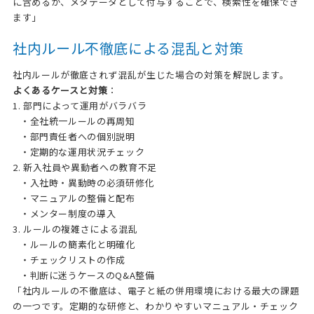
に含めるか、メタデータとして付与することで、検索性を確保でき
ます」
社内ルール不徹底による混乱と対策
社内ルールが徹底されず混乱が生じた場合の対策を解説します。
よくあるケースと対策
：
1. 部門によって運用がバラバラ
・全社統一ルールの再周知
・部門責任者への個別説明
・定期的な運用状況チェック
2. 新入社員や異動者への教育不足
・入社時・異動時の必須研修化
・マニュアルの整備と配布
・メンター制度の導入
3. ルールの複雑さによる混乱
・ルールの簡素化と明確化
・チェックリストの作成
・判断に迷うケースのQ&A整備
「社内ルールの不徹底は、電子と紙の併用環境における最大の課題
の一つです。定期的な研修と、わかりやすいマニュアル・チェック