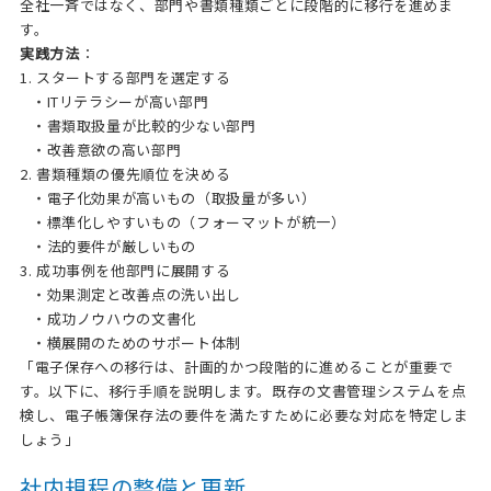
全社一斉ではなく、部門や書類種類ごとに段階的に移行を進めま
す。
実践方法
：
1. スタートする部門を選定する
・ITリテラシーが高い部門
・書類取扱量が比較的少ない部門
・改善意欲の高い部門
2. 書類種類の優先順位を決める
・電子化効果が高いもの（取扱量が多い）
・標準化しやすいもの（フォーマットが統一）
・法的要件が厳しいもの
3. 成功事例を他部門に展開する
・効果測定と改善点の洗い出し
・成功ノウハウの文書化
・横展開のためのサポート体制
「電子保存への移行は、計画的かつ段階的に進めることが重要で
す。以下に、移行手順を説明します。既存の文書管理システムを点
検し、電子帳簿保存法の要件を満たすために必要な対応を特定しま
しょう」
社内規程の整備と更新