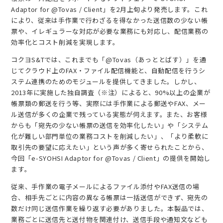
Adaptor for @Tovas / Client」を2月上旬より発売します。これ
により、従来は手作業で行わざるを得なかった送信数の少ない帳
票や、イレギュラーな対応が必要な業務にも対応し、配信業務の
効率化とコスト削減を実現します。
コクヨS&Tでは、これまでも「@Tovas（あっととばす）」を通
じてクラウド上のFAX・ファイル配信機能と、自動配信を行うシ
ステム連携のためのモジュールを提供してきました。しかし、
2013年に実施した独自調査（※注）によると、90%以上の企業が
帳票類の郵送を行う等、実際には手作業による郵送やFAX、メー
ル送信が多くの企業で残っている実態が伺えます。また、お客様
からも「宛先の少ない帳票の送信を効率化したい」や「システム
化が難しい部門単位の業務コストを削減したい」、「より柔軟に
取引先の要望に応えたい」という声が多く寄せられたことから、
今回「e-SYOHSI Adaptor for @Tovas / Client」の提供を開始し
ます。
従来、手作業の電子メールによるファイル添付やFAX送信の場
合、相手先ごとに内容の異なる帳票は一括送信ができず、宛先の
数だけ同じ送信作業を繰り返す必要がありました。本製品では、
業務ごとに送信先と送付物を関連付け、送信手段や通知文なども