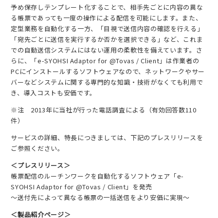
予め保存しテンプレート化することで、相手先ごとに内容の異な
る帳票であっても一度の操作による配信を可能にします。また、
定型業務を自動化する一方、「目視で送信内容の確認を行える」
「宛先ごとに送信を実行するか否かを選択できる」など、これま
での自動送信システムにはない運用の柔軟性を備えています。さ
らに、「e-SYOHSI Adaptor for @Tovas / Client」は作業者の
PCにインストールするソフトウェアなので、ネットワークやサー
バーなどシステムに関する専門的な知識・技術がなくても利用で
き、導入コストも安価です。
※注 2013年に当社が行った電話調査による（有効回答数110
件）
サービスの詳細、特長につきましては、下記のプレスリリースを
ご参照ください。
＜プレスリリース＞
帳票配信のルーチンワークを自動化するソフトウェア「e-
SYOHSI Adaptor for @Tovas / Client」を発売
～送付先によって異なる帳票の一括送信をより安価に実現～
＜製品紹介ページ＞