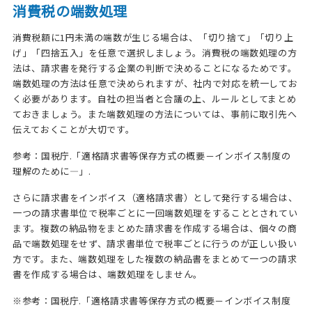
消費税の端数処理
消費税額に1円未満の端数が生じる場合は、「切り捨て」「切り上
げ」「四捨五入」を任意で選択しましょう。消費税の端数処理の方
法は、請求書を発行する企業の判断で決めることになるためです。
端数処理の方法は任意で決められますが、社内で対応を統一してお
く必要があります。自社の担当者と合議の上、ルールとしてまとめ
ておきましょう。また端数処理の方法については、事前に取引先へ
伝えておくことが大切です。
参考：
国税庁.「適格請求書等保存方式の概要－インボイス制度の
理解のために―」.
さらに請求書をインボイス（適格請求書）として発行する場合は、
一つの請求書単位で税率ごとに一回端数処理をすることとされてい
ます。複数の納品物をまとめた請求書を作成する場合は、個々の商
品で端数処理をせず、請求書単位で税率ごとに行うのが正しい扱い
方です。また、端数処理をした複数の納品書をまとめて一つの請求
書を作成する場合は、端数処理をしません。
※参考：
国税庁.「適格請求書等保存方式の概要－インボイス制度