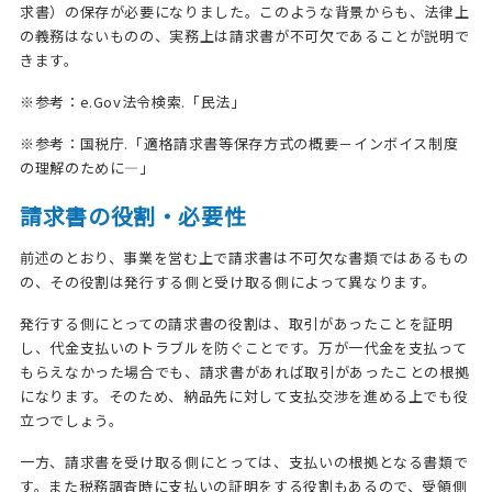
求書）の保存が必要になりました。このような背景からも、法律上
の義務はないものの、実務上は請求書が不可欠であることが説明で
きます。
※参考：
e.Gov法令検索.「民法」
※参考：
国税庁.「適格請求書等保存方式の概要－インボイス制度
の理解のために―」
請求書の役割・必要性
前述のとおり、事業を営む上で請求書は不可欠な書類ではあるもの
の、その役割は発行する側と受け取る側によって異なります。
発行する側にとっての請求書の役割は、取引があったことを証明
し、代金支払いのトラブルを防ぐことです。万が一代金を支払って
もらえなかった場合でも、請求書があれば取引があったことの根拠
になります。そのため、納品先に対して支払交渉を進める上でも役
立つでしょう。
一方、請求書を受け取る側にとっては、支払いの根拠となる書類で
す。また税務調査時に支払いの証明をする役割もあるので、受領側