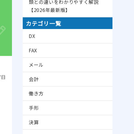
類との違いをわかりやすく解説
【2026年最新版】
カテゴリ一覧
DX
FAX
メール
7日
会計
働き方
行
手形
決算