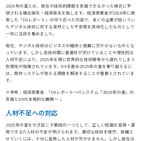
2025年の崖とは、現在の技術的課題を克服できなかった場合に予
想される機会損失・経済損失を指します。経済産業省が2018年に発
表した「DXレポート」の中で述べた内容で、多くの企業が抱いてい
たデジタル技術に対する漠然とした不安感を具体化したものとして
一気に注目を集めました。
現在、デジタル技術はビジネスの維持と発展に欠かせないものとな
っています。しかし各技術間に普遍性が欠けていることや慢性的な
人材不足により、2025年を境に世界的な技術競争から遅れてしまう
危険性が指摘されています。DXを進め2025年の崖を乗り越えるに
は、既存システムが抱える課題を解消することが重要とされていま
す。
※参考：
経済産業省 .「DXレポート～ITシステム「2025年の崖」の
克服とDXの本格的な展開～ 」
人材不足への対応
2025年の崖を引き起こす要因の一つとして、正しい知識を習得・運
用できるIT人材の不足が挙げられます。適切な技術を保守、発展さ
せていくには、十分に習熟した人材が欠かせません。しかし現在は