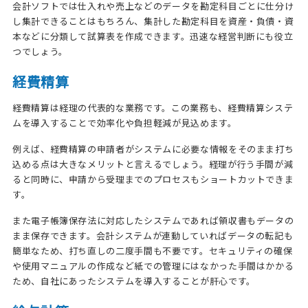
会計ソフトでは仕入れや売上などのデータを勘定科目ごとに仕分け
し集計できることはもちろん、集計した勘定科目を資産・負債・資
本などに分類して試算表を作成できます。迅速な経営判断にも役立
つでしょう。
経費精算
経費精算は経理の代表的な業務です。この業務も、経費精算システ
ムを導入することで効率化や負担軽減が見込めます。
例えば、経費精算の申請者がシステムに必要な情報をそのまま打ち
込める点は大きなメリットと言えるでしょう。経理が行う手間が減
ると同時に、申請から受理までのプロセスもショートカットできま
す。
また電子帳簿保存法に対応したシステムであれば領収書もデータの
まま保存できます。会計システムが連動していればデータの転記も
簡単なため、打ち直しの二度手間も不要です。セキュリティの確保
や使用マニュアルの作成など紙での管理にはなかった手間はかかる
ため、自社にあったシステムを導入することが肝心です。