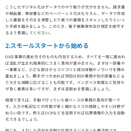
こうしたデジタル化はデータでのやり取りが欠かせません。請求書
や納品書、領収書などのペーパーレス化はもちろん、データで作成
した書類をそのまま保管したり紙での書類をスキャンしたりといっ
た手順を踏みましょう。このとき、電子帳簿保存法の規定を順守す
るよう意識してください。
2.スモールスタートから始める
DXは事業の進め方そのものも内包するため、すべてを一度に進めれ
ば混乱が生まれ結果的にうまく意向が進みません。まずは一部署や
一事業など、小さな部分からコツコツと成功体験やノウハウを積み
重ねましょう。勝手がつかめれば次回は別の業務や別の部署などよ
り大きな規模に広げることも可能です。インボイス制度など気持ち
が急く要素は多いですが、まずは足固めを意識しましょう。
経理で言えば、手動で行っていた紙ベースの業務の意向が第一で
す。入力や転記などの件数が多く細かなミスの誘発しやすい分野が
ねらい目です。例えばOCRなどを活用すれば伝票情報の入力を自動
化できるでしょう。
他にも、入力した会計を自動で仕訳するシステムも要注目です。