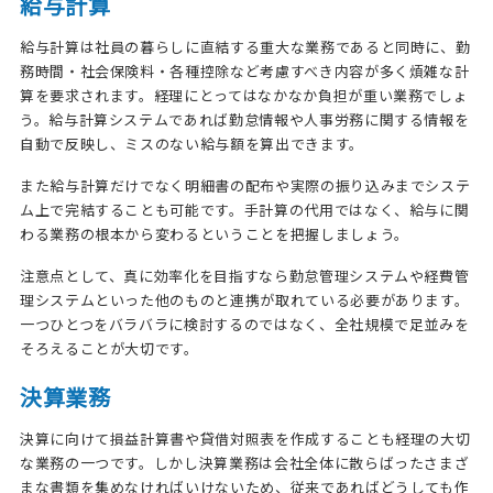
給与計算
給与計算は社員の暮らしに直結する重大な業務であると同時に、勤
務時間・社会保険料・各種控除など考慮すべき内容が多く煩雑な計
算を要求されます。経理にとってはなかなか負担が重い業務でしょ
う。給与計算システムであれば勤怠情報や人事労務に関する情報を
自動で反映し、ミスのない給与額を算出できます。
また給与計算だけでなく明細書の配布や実際の振り込みまでシステ
ム上で完結することも可能です。手計算の代用ではなく、給与に関
わる業務の根本から変わるということを把握しましょう。
注意点として、真に効率化を目指すなら勤怠管理システムや経費管
理システムといった他のものと連携が取れている必要があります。
一つひとつをバラバラに検討するのではなく、全社規模で足並みを
そろえることが大切です。
決算業務
決算に向けて損益計算書や貸借対照表を作成することも経理の大切
な業務の一つです。しかし決算業務は会社全体に散らばったさまざ
まな書類を集めなければいけないため、従来であればどうしても作