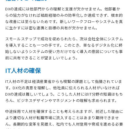
DXの達成には他部門からの理解と支援が欠かせません。他部署か
らの協力がなければ結局経理のみの効率化しか達成できず、根本的
な改善には至らないためです。新しいワークフローやシステムを真
に生かすには密な連携と目標の共有が欠かせません。
スモールステップで成功を収められたら、次は会社全体にシステム
を導入することも一つの手です。このとき、単なるデジタル化に終
始しないようシステムの使い方だけでなく導入の意図についても事
前に共有できることが望ましいでしょう。
IT人材の確保
IT人材の不足は経済産業省からも喫緊の課題として指摘されていま
す。DX化の真意を理解し、他社員に伝えられる人材がいなければ
DXの達成は難しいでしょう。こうした人材にはIT分野の知識はもち
ろん、ビジネスデザインやマネジメントの理解も求められます。
中途採用で人材を確保することも考えられますが、前述した理由に
より適切な人材が転職市場に流入することはあまり期待できませ
ん。長期的な変革を見据え、社内でも人材登用や育成を進める必要