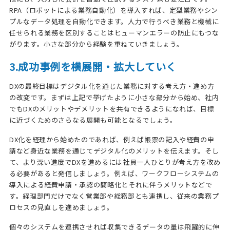
RPA（ロボットによる業務自動化）を導入すれば、定型業務やシン
プルなデータ処理を自動化できます。人力で行うべき業務と機械に
任せられる業務を区別することはヒューマンエラーの防止にもつな
がります。小さな部分から経験を重ねていきましょう。
3.成功事例を横展開・拡大していく
DXの最終目標はデジタル化を通じた業務に対する考え方・進め方
の改変です。まずは上記で挙げたように小さな部分から始め、社内
でもDXのメリットやデメリットを共有できるようになれば、目標
に近づくためのさらなる展開も可能となるでしょう。
DX化を経理から始めたのであれば、例えば帳票の記入や経費の申
請など身近な業務を通じてデジタル化のメリットを伝えます。そし
て、より深い進度でDXを進めるには社員一人ひとりが考え方を改め
る必要があると発信しましょう。例えば、ワークフローシステムの
導入による経費申請・承認の簡略化とそれに伴うメリットなどで
す。経理部門だけでなく営業部や総務部とも連携し、従来の業務プ
ロセスの見直しを進めましょう。
個々のシステムを連携させれば収集できるデータの量は飛躍的に伸