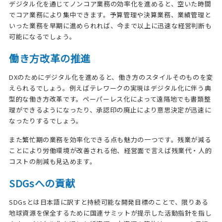
デジタル化を通じてノンコア業務の効率化を進めると、空いた時間
でコア業務により集中できます。予算管理や決算業務、業績管理と
いった業務を早期に進められれば、今まで以上に迅速な経営判断も
可能になるでしょう。
働き方改革の推進
DXのためにデジタル化を進めると、働き方のスタイルそのものを変
えられるでしょう。例えばテレワークの実現はデジタル化に伴う典
型的な働き方改革です。ペーパーレス化によって遠隔地でも書類整
理ができるようになったり、承認印の廃止により意思決定が迅速に
なったりするでしょう。
また繁忙期の業務を効率化できる点も魅力の一つです。残業が減る
ことにより労働環境が改善される他、経営面で言えば残業代・人的
コストの削減も見込めます。
SDGsへの貢献
SDGsとは日本語に訳すと持続可能な開発目標のことで、限りある
地球資源を保全するために国連サミットが提示した活動指針を指し