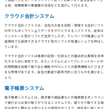
る他、経費精算や稟議書の決済なども並行して行えます。
クラウド会計システム
クラウド会計ソフトとは、会社のお金を記録・管理する会計ソフト
の中でもオンライン上でデータをやりとりするソフトです。従来は
インストール型のソフトが主流でしたが、テレワークの推進により
遠隔地でも使用できるクラウド型のソフトが急激にシェアを伸ばし
ています。
クラウド会計ソフトは帳票の記録・仕訳などの基本的な業務を効率
化するために有効です。またシステムによってクレジットカードの
利用明細を自動で取り込む機能やPOSレジとの連携機能などさまざ
まな特徴があります。自社の要望や運用方針に合うものを選びまし
ょう。
電子帳票システム
電子帳票システムとは、請求書や納品書などの帳票類をオンライン
で発行または受け取りができるシステムです。紙でやり取りする場
合は送付に関わる人的コストや誤送付のリスク、相手先に届くまで