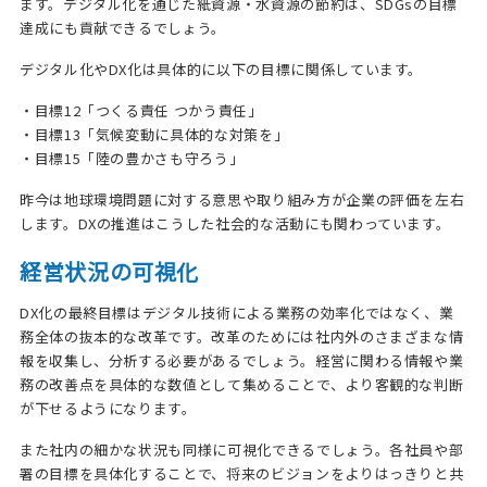
ます。デジタル化を通じた紙資源・水資源の節約は、SDGsの目標
達成にも貢献できるでしょう。
デジタル化やDX化は具体的に以下の目標に関係しています。
・目標12「つくる責任 つかう責任」
・目標13「気候変動に具体的な対策を」
・目標15「陸の豊かさも守ろう」
昨今は地球環境問題に対する意思や取り組み方が企業の評価を左右
します。DXの推進はこうした社会的な活動にも関わっています。
経営状況の可視化
DX化の最終目標はデジタル技術による業務の効率化ではなく、業
務全体の抜本的な改革です。改革のためには社内外のさまざまな情
報を収集し、分析する必要があるでしょう。経営に関わる情報や業
務の改善点を具体的な数値として集めることで、より客観的な判断
が下せるようになります。
また社内の細かな状況も同様に可視化できるでしょう。各社員や部
署の目標を具体化することで、将来のビジョンをよりはっきりと共