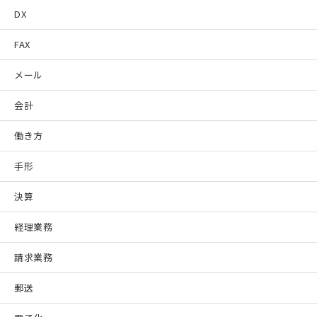
DX
FAX
メール
会計
働き方
手形
決算
経理業務
請求業務
郵送