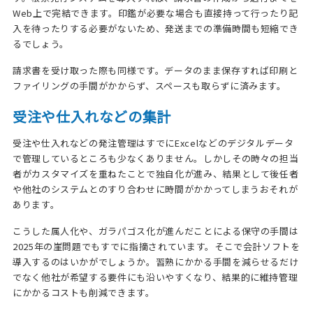
Web上で完結できます。印鑑が必要な場合も直接持って行ったり記
入を待ったりする必要がないため、発送までの準備時間も短縮でき
るでしょう。
請求書を受け取った際も同様です。データのまま保存すれば印刷と
ファイリングの手間がかからず、スペースも取らずに済みます。
受注や仕入れなどの集計
受注や仕入れなどの発注管理はすでにExcelなどのデジタルデータ
で管理しているところも少なくありません。しかしその時々の担当
者がカスタマイズを重ねたことで独自化が進み、結果として後任者
や他社のシステムとのすり合わせに時間がかかってしまうおそれが
あります。
こうした属人化や、ガラパゴス化が進んだことによる保守の手間は
2025年の崖問題でもすでに指摘されています。そこで会計ソフトを
導入するのはいかがでしょうか。習熟にかかる手間を減らせるだけ
でなく他社が希望する要件にも沿いやすくなり、結果的に維持管理
にかかるコストも削減できます。