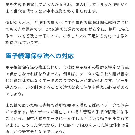
業務内容を把握している人が限られ、属人化してしまった技術がう
まく世代交代できない中小企業も多く見られます。
適切な人材不足と技術の属人化に伴う業務の停滞は経理部門におい
ても大きな課題です。DXを適切に進めて誰もが安全に、簡単に使え
るツールを普及させることで、こうした人材不足にも対応できると
期待されています。
電子帳簿保存法への対応
電子帳簿保存法の改正に伴い、今後は電子取引の履歴を特定の形式
で保存しなければなりません。例えば、データで送られた請求書な
どは紙媒体ではなくデータのままでの管理が求められます。ツール
導入やルールを制定することで適切な管理体制を整える必要がある
でしょう。
また紙で届いた帳票書類も適切な要項を満たせば電子データで保存
ができます。紙とデータが混在していると管理の手順が複雑になる
ことから、保存形式をデータに一元化しようという動きも生まれて
います。こうした背景から、経理部門でもDXを通じた管理体制の見
直しが今後重要となるでしょう。