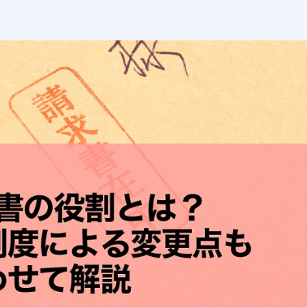
ル送信
請求書発行代行
私
(郵送機能)