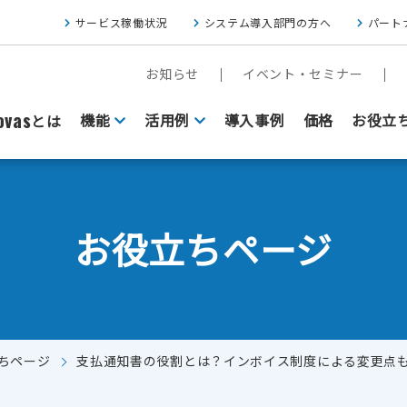
サービス稼働状況
システム導入部門の方へ
パート
お知らせ
イベント・セミナー
vas
機能
活用例
導入事例
価格
お役立
とは
お役立ちページ
ちページ
支払通知書の役割とは？インボイス制度による変更点
FAXをクラウド基盤にしたい